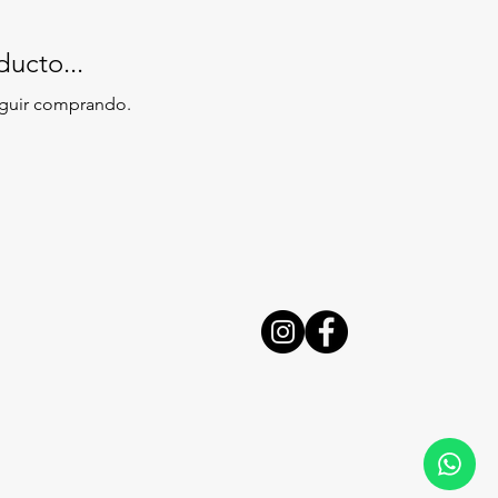
ucto...
eguir comprando.